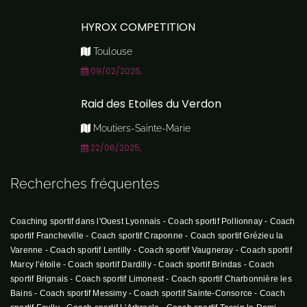
HYROX COMPETITION
Toulouse
09/02/2025,
Raid des Etoiles du Verdon
Moutiers-Sainte-Marie
22/06/2025,
Recherches fréquentes
Coaching sportif dans l'Ouest Lyonnais
-
Coach sportif Pollionnay
-
Coach
sportif Francheville
-
Coach sportif Craponne
-
Coach sportif Grézieu la
Varenne
-
Coach sportif Lentilly
-
Coach sportif Vaugneray
-
Coach sportif
Marcy l'étoile
-
Coach sportif Dardilly
-
Coach sportif Brindas
-
Coach
sportif Brignais
-
Coach sportif Limonest
-
Coach sportif Charbonnière les
Bains
-
Coach sportif Messimy
-
Coach sportif Sainte-Consorce
-
Coach