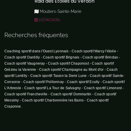
Raid des Etoiles du Verdon
Moutiers-Sainte-Marie
22/06/2025,
Recherches fréquentes
Coaching sportif dans l'Ouest Lyonnais
-
Coach sportif Marcy l'étoile
-
Coach sportif Dardilly
-
Coach sportif Brignais
-
Coach sportif Brindas
-
Coach sportif Vaugneray
-
Coach sportif Chaponost
-
Coach sportif
Grézieu la Varenne
-
Coach sportif Champagne au Mont d'or
-
Coach
sportif Lentilly
-
Coach sportif Tassin la Demi Lune
-
Coach sportif Sainte-
Consorce
-
Coach sportif Pollionnay
-
Coach sportif Ecully
-
Coach sportif
L'Arbresle
-
Coach sportif La Tour de Salvagny
-
Coach sportif Limonest
-
Coach sportif Francheville
-
Coach sportif Dommartin
-
Coach sportif
Messimy
-
Coach sportif Charbonnière les Bains
-
Coach sportif
Craponne
.