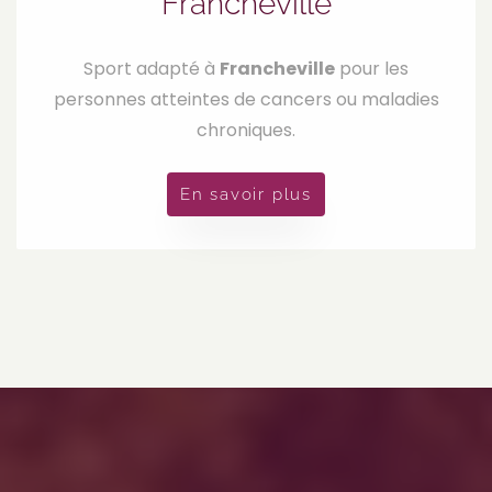
Francheville
Sport adapté à
Francheville
pour les
personnes atteintes de cancers ou maladies
chroniques.
En savoir plus